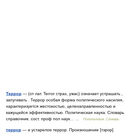
Террор
— (от лат. Terror страх, ужас) означает устрашать ,
запугивать . Террор особая форма политического насилия,
характеризуется жестокостью, целенаправленностью и
кажущейся эффективностью. Политическая наука: Словарь
справочник. сост. проф пол наук… …
Политология. Словарь.
террор
— и устарелое террор. Произношение [тэрор]