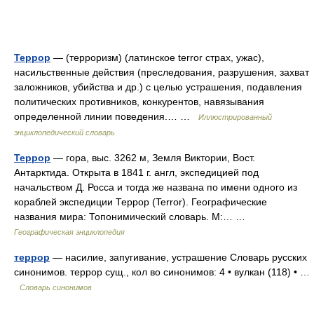
Террор
— (терроризм) (латинское terror страх, ужас),
насильственные действия (преследования, разрушения, захват
заложников, убийства и др.) с целью устрашения, подавления
политических противников, конкурентов, навязывания
определенной линии поведения.… …
Иллюстрированный
энциклопедический словарь
Террор
— гора, выс. 3262 м, Земля Виктории, Вост.
Антарктида. Открыта в 1841 г. англ, экспедицией под
начальством Д. Росса и тогда же названа по имени одного из
кораблей экспедиции Террор (Terror). Географические
названия мира: Топонимический словарь. М:… …
Географическая энциклопедия
террор
— насилие, запугивание, устрашение Словарь русских
синонимов. террор сущ., кол во синонимов: 4 • вулкан (118) • …
Словарь синонимов