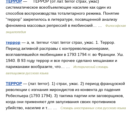
ТЕРРОР
— ТЕРРОР (от лат. terror страх, ужас)
систематическое всеобъемлющее насилие как один из
способов воспроизводства тоталитарного режима. Понятие
“террор” закрепилось в литературе, посвященной анализу
феномена массовых репрессий в якобинский… …
Философская
энциклопедия
террор
— а, м. terreur <лат. terror страх, ужас. 1. Террор.
Период активной расправы с контрреволюционерами,
возглавлявшейся якобинцами в 1793 1794 гг. во Франции. Уш.
1940. В 93 году террор и все прочее сделано мещанами и
парижанами вообразите, что… …
Исторический словарь
галлицизмов русского языка
ТЕРРОР
— (лат. terror). 1) страх, ужас. 2) период французской
революции с изгнания жирондистов из конвента до падения
Робеспьера (1793 1794). 3) тактика партии или заговорщиков,
когда они применяют для запугивания своих противников
убийство, насилие и т.… …
Словарь иностранных слов русского языка