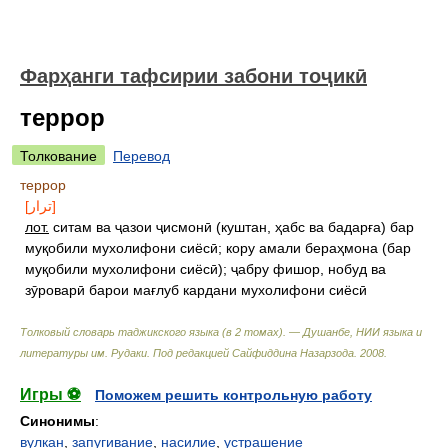
Фарҳанги тафсирии забони тоҷикӣ
террор
Толкование
Перевод
террор
[ترار]
лот.
ситам ва ҷазои ҷисмонӣ (куштан, ҳабс ва бадарға) бар
муқобили мухолифони сиёсӣ; кору амали бераҳмона (бар
муқобили мухолифони сиёсӣ); ҷабру фишор, нобуд ва
зӯроварӣ барои мағлуб кардани мухолифони сиёсӣ
Толковый словарь таджикского языка (в 2 томах). — Душанбе, НИИ языка и
литературы им. Рудаки
.
Под редакцией Сайфиддина Назарзода
.
2008
.
Игры ⚽
Поможем решить контрольную работу
Синонимы
:
вулкан
,
запугивание
,
насилие
,
устрашение